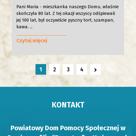
Pani Maria - mieszkanka naszego Domu, właśnie
skończyła 80 lat. Z tej okazji wszyscy odśpiewali
jej 100 lat, był oczywiście pyszny tort, szampan,
kawa. ...
Czytaj więcej
PRZEJDŹ
PRZEJDŹ
PRZEJDŹ
Bieżąca
DO
DO
DO
NASTĘPNA
1
2
3
4
strona
STRONY
STRONY
STRONY
STRONA
NUMER
NUMER
NUMER
KONTAKT
Powiatowy Dom Pomocy Społecznej w